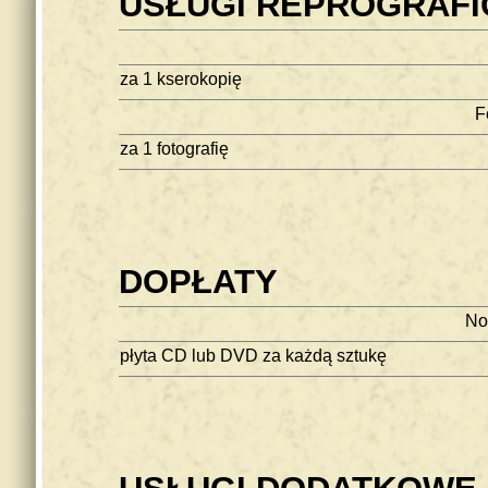
USŁUGI REPROGRAFI
za 1 kserokopię
F
za 1 fotografię
DOPŁATY
No
płyta CD lub DVD za każdą sztukę